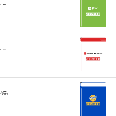
..
..
容。...