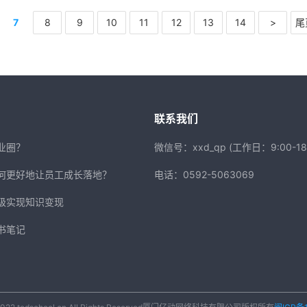
7
8
9
10
11
12
13
14
>
尾
联系我们
业圈？
微信号：xxd_qp (工作日：9:00-18:
何更好地让员工成长落地？
电话：0592-5063069
级实现知识变现
书笔记